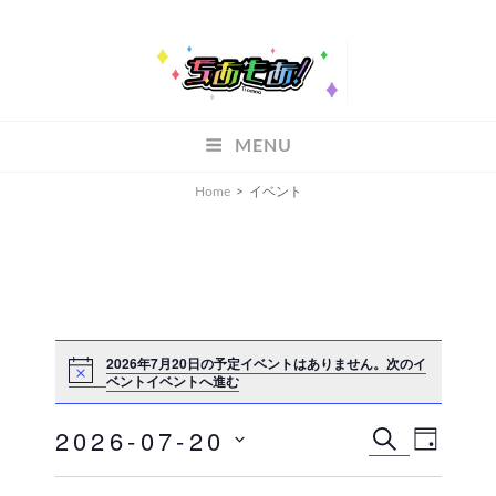
ちあもあ
MENU
ちあもあ
Home
>
イベント
2026年7月20日の予定イベントはありません。
次のイ
ベントイベントへ進む
2026-07-20
イ
イ
検
D
索
A
ベ
日
ベ
Y