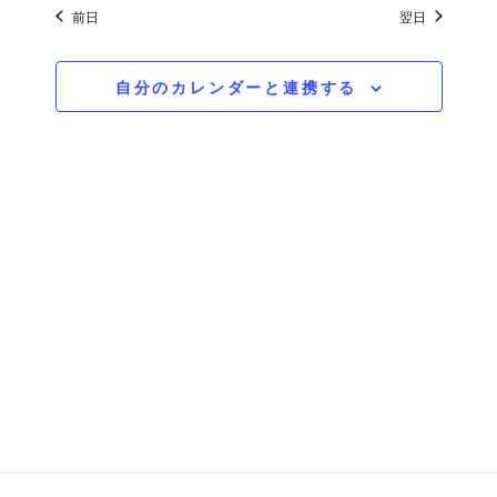
付
ン
前日
翌日
ン
を
ト
ト
選
自分のカレンダーと連携する
ビ
択
を
ュ
検
ー
索
ナ
ビ
し
ゲ
て
ー
ナ
シ
ビ
ョ
ゲ
ン
ー
シ