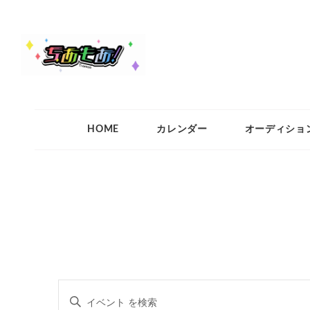
ちあもあ
ちあもあ
HOME
カレンダー
オーディショ
イ
キ