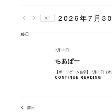
ベ
ー
ワ
ン
2026年7月3
ー
今日
ト
ド
日
を
を
終日
付
入
検
を
力
選
索
7月 30日
し
択
し
て
ちあぱー
く
て
【ボードゲーム会🎲】 7月30日（木
だ
ち
CONTINUE READING
ナ
さ
あ
い
ビ
ぱ
ー
。
ゲ
キ
ー
前日
ー