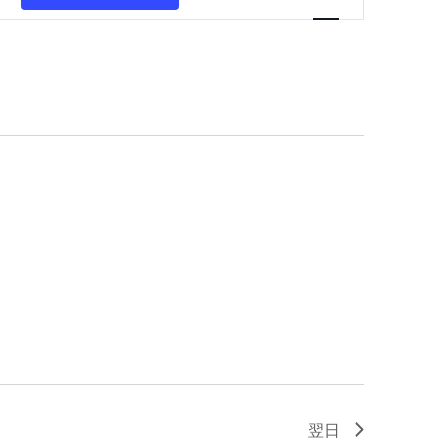
ベ
ン
ト
ビ
ュ
ー
ナ
ビ
ゲ
ー
シ
ョ
ン
翌日