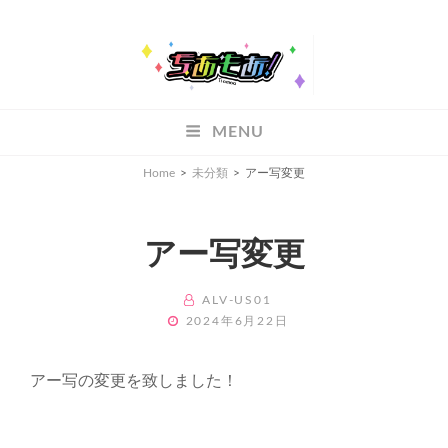
ちあもあ
MENU
ちあもあ
Home
>
未分類
>
アー写変更
アー写変更
BY
ALV-US01
POSTED
2024年6月22日
ON
アー写の変更を致しました！