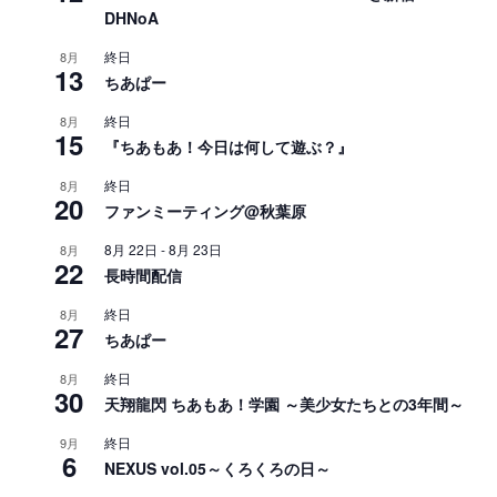
DHNoA
終日
8月
13
ちあぱー
終日
8月
15
『ちあもあ！今日は何して遊ぶ？』
終日
8月
20
ファンミーティング@秋葉原
8月 22日
-
8月 23日
8月
22
長時間配信
終日
8月
27
ちあぱー
終日
8月
30
天翔龍閃 ちあもあ！学園 ～美少女たちとの3年間～
終日
9月
6
NEXUS vol.05～くろくろの日～