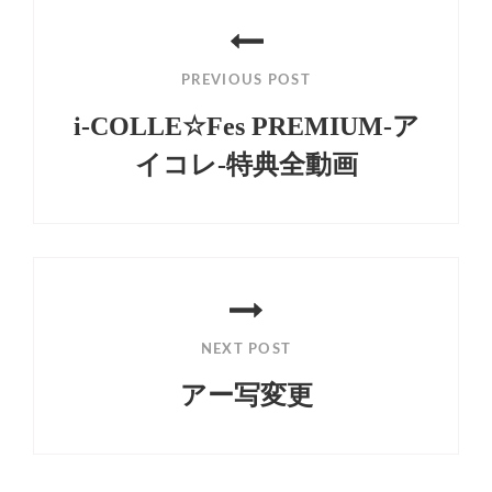
投
稿
PREVIOUS POST
ナ
i-COLLE☆Fes PREMIUM-ア
ビ
イコレ-特典全動画
ゲ
Previous
ー
Post
シ
ョ
ン
NEXT POST
アー写変更
Next
Post