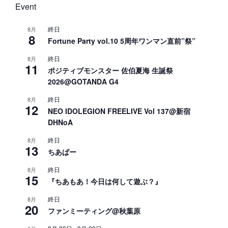
Event
終日
8月
8
Fortune Party vol.10 5周年ワンマン直前”祭”
終日
8月
11
ポジティブモンスター 佐伯夏海 生誕祭
2026@GOTANDA G4
終日
8月
12
NEO IDOLEGION FREELIVE Vol 137@新宿
DHNoA
終日
8月
13
ちあぱー
終日
8月
15
『ちあもあ！今日は何して遊ぶ？』
終日
8月
20
ファンミーティング@秋葉原