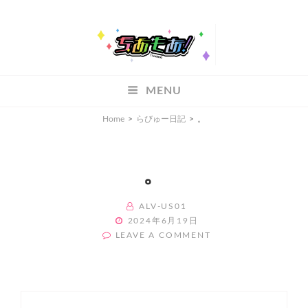
ちあもあ
MENU
ちあもあ
Home
>
らびゅー日記
>
。
。
BY
ALV-US01
POSTED
2024年6月19日
ON
ON
LEAVE A COMMENT
。