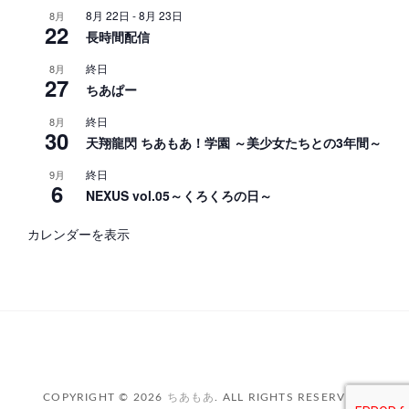
8月 22日
-
8月 23日
8月
22
長時間配信
終日
8月
27
ちあぱー
終日
8月
30
天翔龍閃 ちあもあ！学園 ～美少女たちとの3年間～
終日
9月
6
NEXUS vol.05～くろくろの日～
カレンダーを表示
COPYRIGHT © 2026
ちあもあ
. ALL RIGHTS RESERVED.