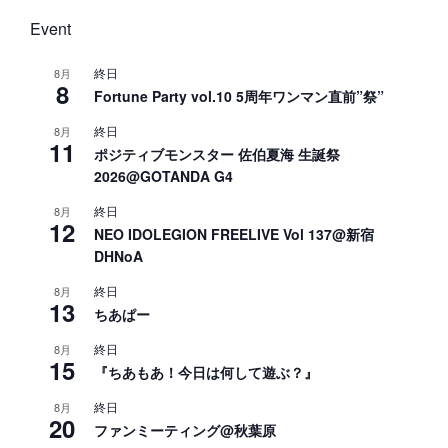
Event
終日
8月
8
Fortune Party vol.10 5周年ワンマン直前”祭”
終日
8月
11
ポジティブモンスター 佐伯夏海 生誕祭
2026@GOTANDA G4
終日
8月
12
NEO IDOLEGION FREELIVE Vol 137@新宿
DHNoA
終日
8月
13
ちあぱー
終日
8月
15
『ちあもあ！今日は何して遊ぶ？』
終日
8月
20
ファンミーティング@秋葉原