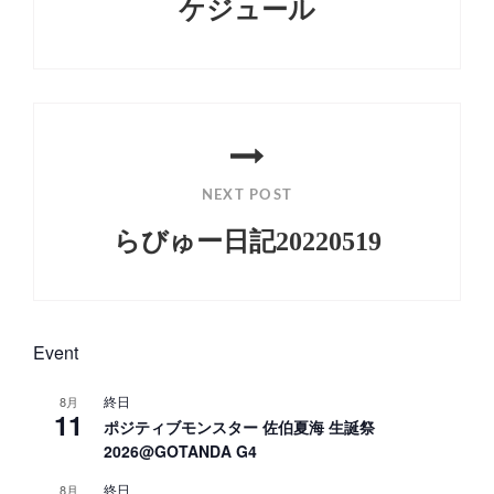
ケジュール
ー
Previous
シ
Post
ョ
ン
NEXT POST
らびゅー日記20220519
Next
Post
Event
終日
8月
11
ポジティブモンスター 佐伯夏海 生誕祭
2026@GOTANDA G4
終日
8月