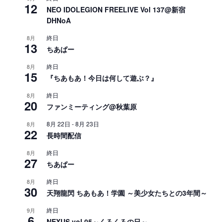
12
NEO IDOLEGION FREELIVE Vol 137@新宿
DHNoA
終日
8月
13
ちあぱー
終日
8月
15
『ちあもあ！今日は何して遊ぶ？』
終日
8月
20
ファンミーティング@秋葉原
8月 22日
-
8月 23日
8月
22
長時間配信
終日
8月
27
ちあぱー
終日
8月
30
天翔龍閃 ちあもあ！学園 ～美少女たちとの3年間～
終日
9月
6
NEXUS vol.05～くろくろの日～