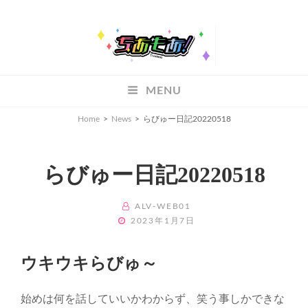
ちあもあ
MENU
ちあもあ
Home
>
News
>
らびゅー日記20220518
らびゅー日記20220518
BY
ALV-WEB01
POSTED
2023年1月7日
ON
ウキウキらびゅ～
始めは何を話していいかわからず、笑う事しかできな