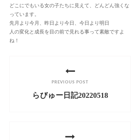
どこにでもいる女の子たちに見えて、どんどん強くな
っています。
先月より今月、昨日より今日、今日より明日
人の変化と成長を目の前で見れる事って素敵ですよ
ね！
投
稿
PREVIOUS POST
ナ
らびゅー日記20220518
ビ
Previous
ゲ
Post
ー
シ