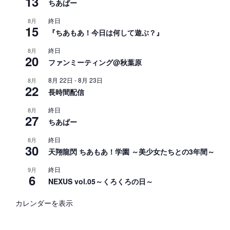
13
ちあぱー
終日
8月
15
『ちあもあ！今日は何して遊ぶ？』
終日
8月
20
ファンミーティング@秋葉原
8月 22日
-
8月 23日
8月
22
長時間配信
終日
8月
27
ちあぱー
終日
8月
30
天翔龍閃 ちあもあ！学園 ～美少女たちとの3年間～
終日
9月
6
NEXUS vol.05～くろくろの日～
カレンダーを表示