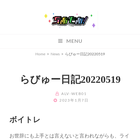
ちあもあ
MENU
ちあもあ
Home
>
News
>
らびゅー日記20220519
らびゅー日記20220519
BY
ALV-WEB01
POSTED
2023年1月7日
ON
ボイトレ
お世辞にも上手とは言えないと言われながらも、ライ