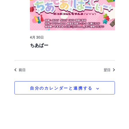
択
を
ュ
検
ー
索
ナ
ビ
し
4月 30日
ちあぱー
ゲ
て
ー
ナ
シ
ビ
前日
翌日
ョ
ゲ
ン
自分のカレンダーと連携する
ー
シ
ョ
ン