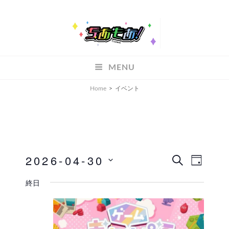
ちあもあ
MENU
ちあもあ
Home
>
イベント
2026-04-30
イ
イ
検
D
索
A
ベ
日
ベ
終日
Y
付
ン
ン
を
ト
ト
選
ビ