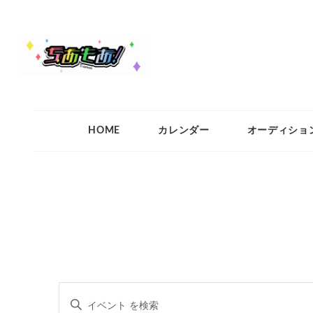
ちあもあ
ちあもあ
HOME
カレンダー
オーディショ
イ
キ