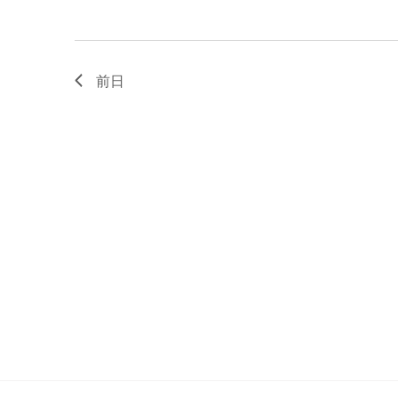
JAM
MIN
中
野
前日
坂
上
S.U.