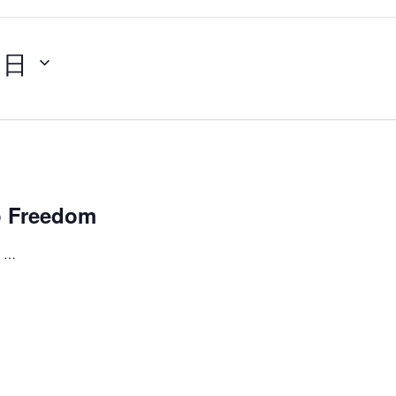
0日
Freedom
 …
DIO