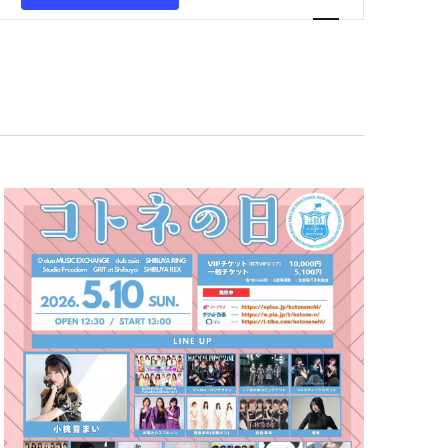
ベ
ン
ト
ビ
ュ
ー
ナ
ビ
ゲ
ー
シ
ョ
ン