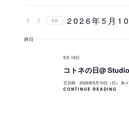
ベ
ー
ワ
ン
2026年5月1
ー
今日
ト
ド
日
を
を
終日
付
入
検
を
力
選
索
5月 10日
し
択
し
て
コトネの日@ Studio 
く
て
⏰日時 2026年5月10日（日） 📝イ
だ
コ
CONTINUE READING
ナ
さ
ト
い
ビ
ネ
の
。
ゲ
日
キ
@
ー
ー
STU