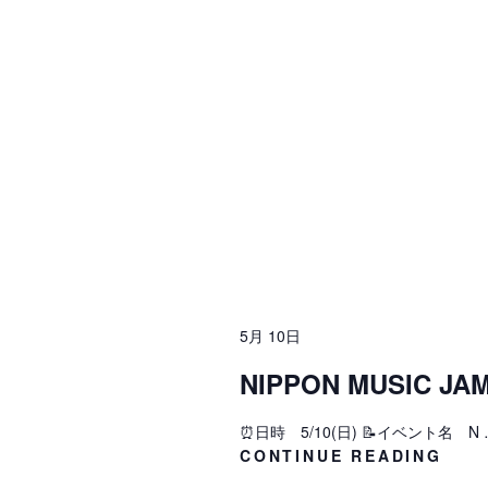
FRE
ワ
シ
ー
ョ
ド
ン
で
イ
を
ベ
表
ン
示
ト
を
検
索
5月 10日
し
NIPPON MUSIC J
ま
す
⏰日時 5/10(日) 📝イベント名 N 
。
NIP
CONTINUE READING
MUS