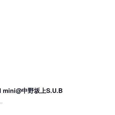
EDOM
AM mini@中野坂上S.U.B
…
PON
IC