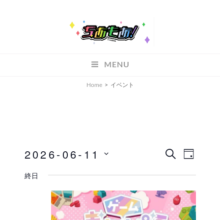
ちあもあ
MENU
ちあもあ
Home
>
イベント
2026-06-11
イ
イ
検
D
索
A
ベ
日
ベ
終日
Y
付
ン
ン
を
ト
ト
選
ビ