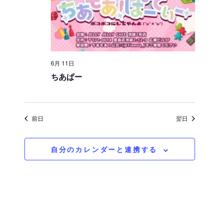
択
を
ュ
検
ー
索
ナ
ビ
し
6月 11日
ちあぱー
ゲ
て
ー
ナ
シ
ビ
前日
翌日
ョ
ゲ
ン
自分のカレンダーと連携する
ー
シ
ョ
ン