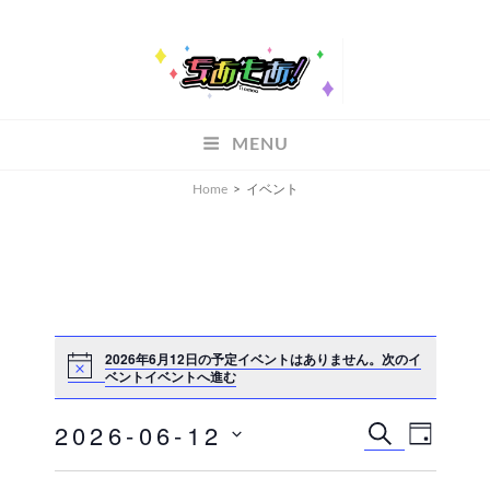
ちあもあ
MENU
ちあもあ
Home
>
イベント
2026年6月12日の予定イベントはありません。
次のイ
ベントイベントへ進む
2026-06-12
イ
イ
検
D
索
A
ベ
日
ベ
Y