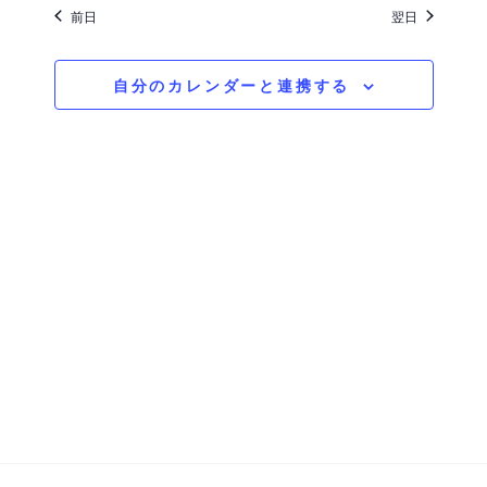
付
ン
前日
翌日
ン
を
ト
ト
選
自分のカレンダーと連携する
ビ
択
を
ュ
検
ー
索
ナ
ビ
し
ゲ
て
ー
ナ
シ
ビ
ョ
ゲ
ン
ー
シ